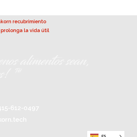
nos alimentos sean,
es! ™
-415-612-0497
korn.tech
ES