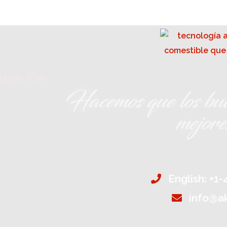
ades De
Hacemos que los bue
mejor
English: +1
info@a