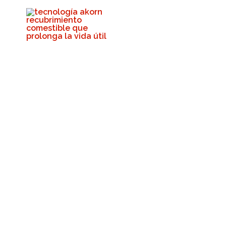
¡No Te Pareces A
Akorn Tech
10 de ago