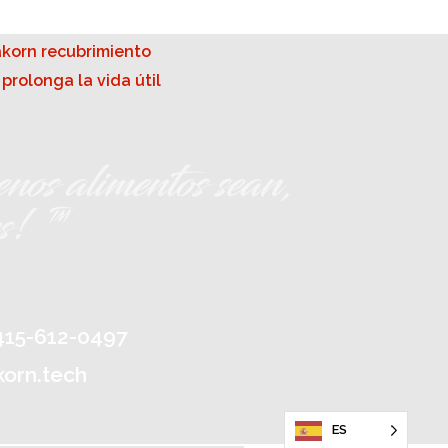
nos alimentos sean,
es! ™
-415-612-0497
korn.tech
ES