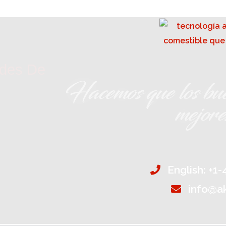
ades De
Hacemos que los bue
mejor
English: +1
info@a