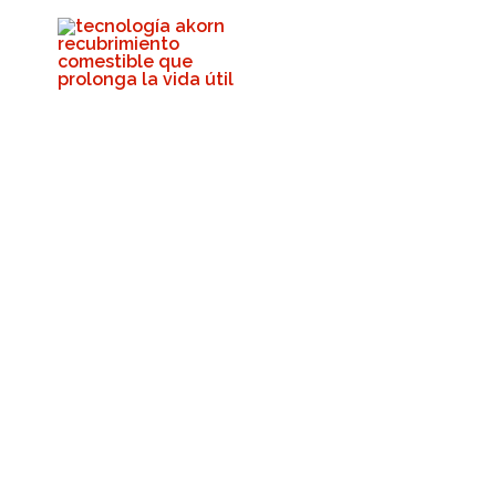
Feliz Mes Naci
Melocot
Akorn Tech
7 de ago