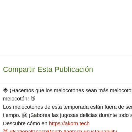
Compartir Esta Publicación
🌟 ¡Hacemos que los melocotones sean más melocotone
melocotón! 🍑
Los melocotones de esta temporada están fuera de se
tiempo. 🤗 ¡Saborea las jugosas delicias durante todo 
Descubre cómo en
https://akorn.tech
🍑
#NationalPeachMonth
#agtech
#sustainability