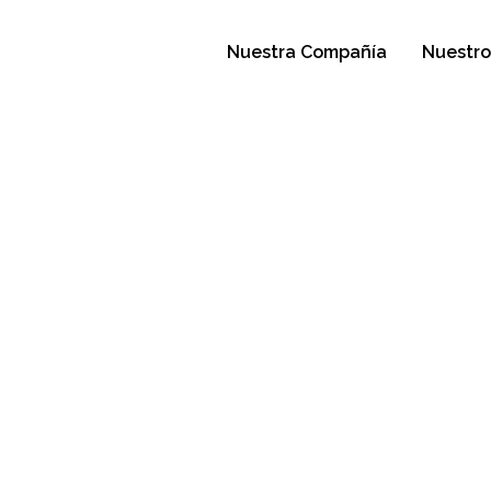
Nuestra Compañía
Nuestro
onal Del
ón
sto de 2023