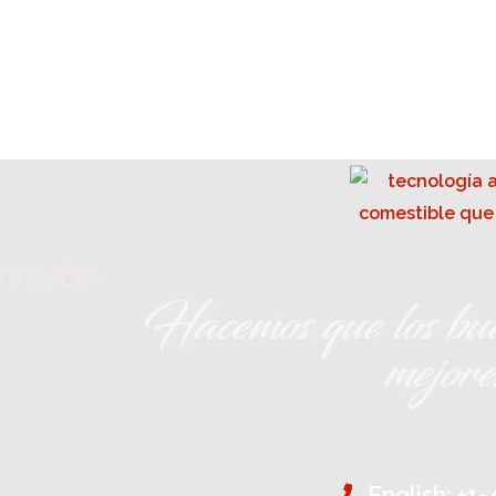
ades De
Hacemos que los bue
mejor
English: +1