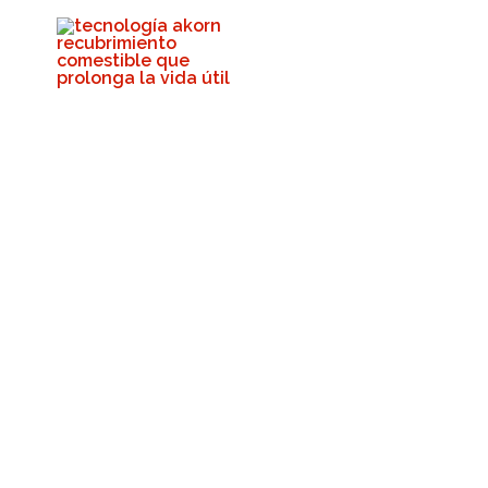
"Nuestros Recubr
Prolongación De La
Asequibles Y 100%
Están A Disposic
Productores De To