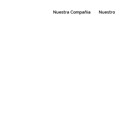
Nuestra Compañía
Nuestro
imientos De
 Vida Útil,
 Naturales,
ión De Los
do El Mundo"