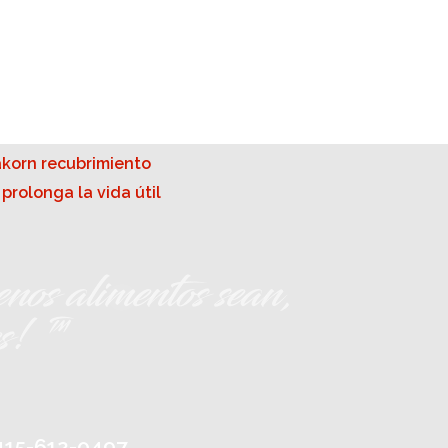
nos alimentos sean,
es! ™
-415-612-0497