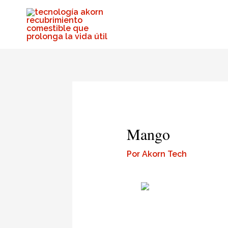
Mango
Por
Akorn Tech