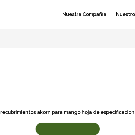
Nuestra Compañía
Nuestro
CONTÁCTANOS.