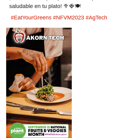
saludable en tu plato! 🥦🍓🍽️
#EatYourGreens
#NFVM2023
#AgTech