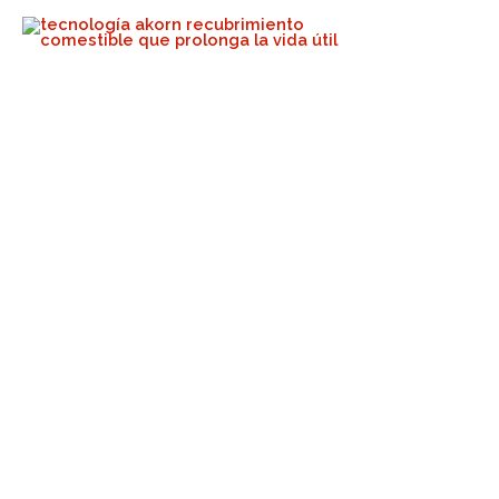
Cuando Coma Fuera, Pida
Una Planta
Akorn Tech
12 de septiembre de 2023