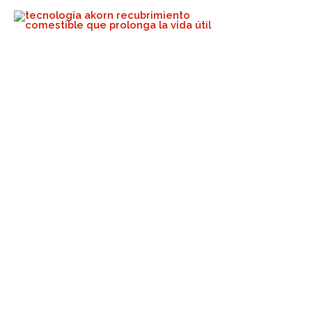
FoodTech Challenge Feature
On Finalist
Akorn Tech
January 12, 2026